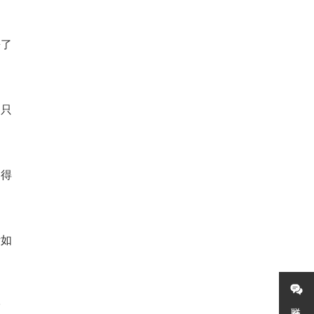
来了
，只
问得
活如
珍
联系我们