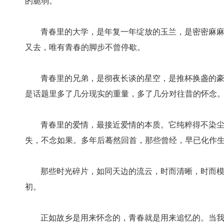
的脆弱。
青春里的大学，是年复一年绽放的玉兰，是密密麻
又去，唯有青春的脚步不曾停歇。
青春里的兄弟，是彻夜长谈的星空，是推杯换盏的
是话题里多了几分现实的重量，多了几分对往昔的怀念
青春里的爱情，最接近爱情的本质。它纯粹得不染
失，不念如果。多年后蓦然回首，那些曾经，早已化作
那些时光碎片，如同天边的流云，时而清晰，时而
初。
正如故乡是用来怀念的，青春就是用来追忆的。当