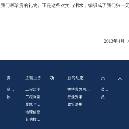
予我们最珍贵的礼物。正是这些欢笑与泪水，编织成了我们独一
2013年4月
资质
主营业务
项目
新闻动态
员工
人才
荣誉
案例
天地
招聘
资信
工程监测
拼搏官方网站,
员工
及荣
软著
工程测量
拼搏（中国）
行业资讯
心语
员工
誉
及专
界线与不
政策法规
风采
利
动产测绘
地理信息
其他技术
服务类