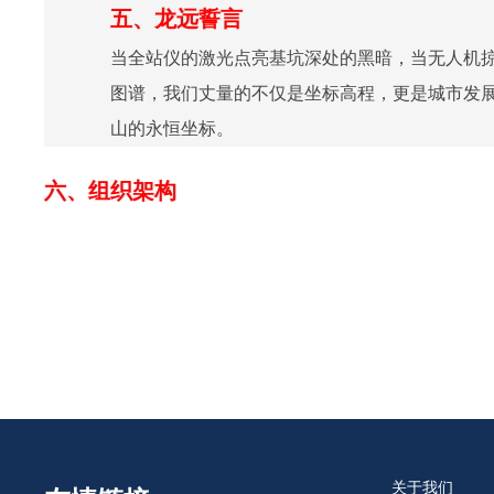
五、龙远誓言
当全站仪的激光点亮基坑深处的黑暗，当无人机
图谱，我们丈量的不仅是坐标高程，更是城市发
山的永恒坐标。
六、组织架构
关于我们