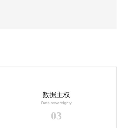
数据主权
Data sovereignty
03