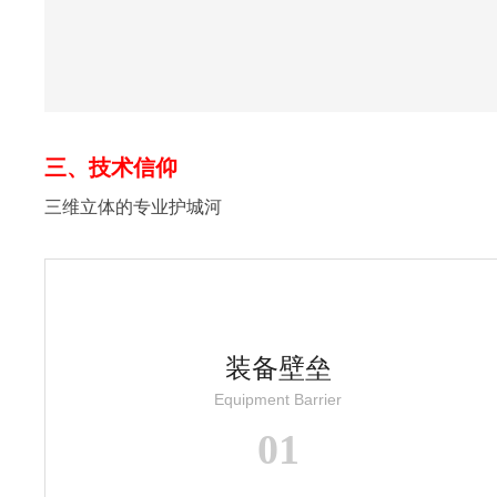
三、技术信仰
三维立体的专业护城河
装备壁垒
Equipment Barrier
01