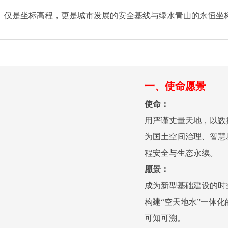
。
仅是坐标高程，更是城市发展的安全基线与绿水青山的永恒坐
一、使命愿景
使命：
用严谨丈量天地，以数
为国土空间治理、智慧
程安全与生态永续。
愿景：
成为新型基础建设的时
构建“空天地水”一体
可知可溯。