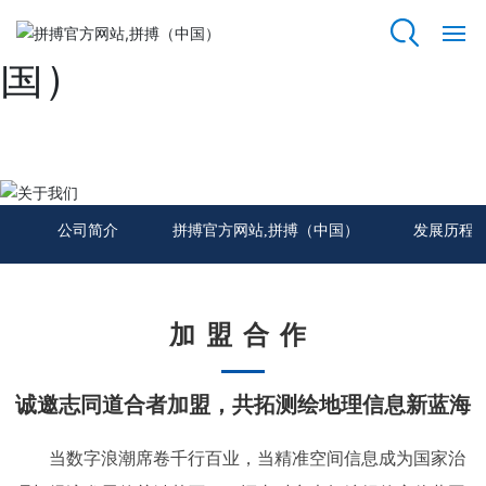
拼搏官方网站,拼搏（中
国）
拼
搏
官
方
关于我们
网
站,
公司简介
拼搏官方网站,拼搏（中国）
发展历程
拼
搏
（中
国）
加盟合作
关
于
诚邀志同道合者加盟，共拓测绘地理信息新蓝海
我
们
当数字浪潮席卷千行百业，当精准空间信息成为国家治