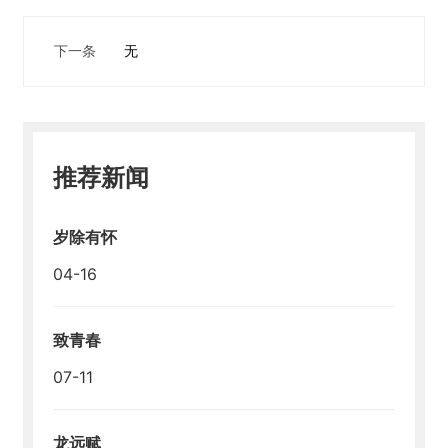
员
下一条
无
工
天
地
人
推荐新闻
才
招
聘
岁除有怀
04-16
联
系
我
致青春
们
07-11
龙远赋