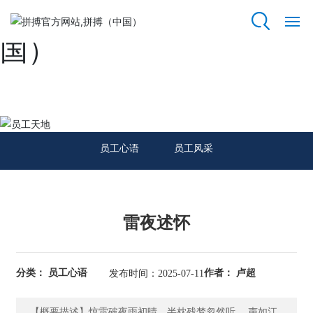
拼搏官方网站,拼搏（中
国）
拼
搏
官
方
员工天地
网
站,
员工心语
员工风采
拼
搏
（中
国）
雷夜述怀
关
于
我
分类： 员工心语
作者： 卢超
发布时间：2025-07-11
们
【概要描述】惊雷破夜雨初晴，半枕残梦忽然听。 声如江