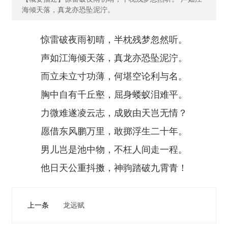
资
海倾天落，真龙亦恐坠泥泞。
质
荣
誉
惊雷破夜雨初晴，半枕残梦忽然听。
声如江海倾天落，真龙亦恐坠泥泞。
主
而立未立寸功薄，何堪空论利与名。
营
业
胸中自有千丘壑，屈身蝼蚁泪难平。
务
力微难遂凌云志，成败由天岂无情？
项
愿借东风鹏万里，敢掷浮生二十年。
目
案
男儿岂是池中物，不枉人间走一程。
例
他日天公重抖擞，神驹踏破九霄青！
新
闻
上一条
龙远赋
动
态