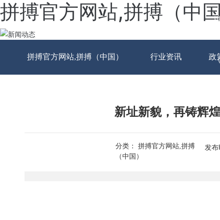
拼搏官方网站,拼搏（中
拼搏官方网站,拼搏（中国）
行业资讯
政
新址新貌，再铸辉
分类： 拼搏官方网站,拼搏
发布时
（中国）