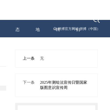
目案
新闻动
员工天
人才招
联系我
拼搏官方网站,拼搏（中国）
态
地
聘
们
上一条
无
下一条
2025年测绘法宣传日暨国家
版图意识宣传周