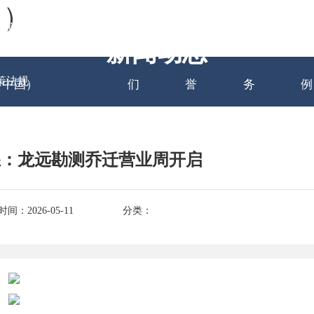
国）
拼搏官方网站,拼搏
关于我
资质荣
主营业
项
新闻动态
策法规
（中国）
们
誉
务
例
煌：龙远勘测乔迁营业周开启
间：2026-05-11
分类：