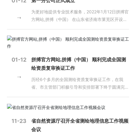
01-12
第一分公司正式成立
交流，为进一步优化营商环境、推进黄河流域生态保
已成为重要的新型基础设施。 回顾2021，在“十四
护和高质量发展奠定了基础。
为更好地提供专业技术服务，2022年1月12日拼搏官
五”规划的开局之年，我国地理信息产业发展存在哪
方网站,拼搏（中国） 在山东省济南市莱芜区开设第
些机遇，遇到了哪些挑战？面向未来，产业上下游企
一分公司，第一分公司负责人由任学民同志担任。
业如何携手加速跨界融合创新？如何团结一致推动产
业全面高质量发展？当今世界正经历百年未有之大变
局，新一轮科技革命和产业变革深入发展，推进科技
自立自强、走自力更生之路对于产业发展有着怎样重
要的意义？ 回顾过去一年，中国地理信息产业协会
01-12
拼搏官方网站,拼搏（中国） 顺利完成全国测
会长李维森对这些问题有着深刻的洞察。2021 年 10
绘资质复审换证工作
月，中国地理信息产业协会第七次会员代表大会、七
历经6个多月的全国测绘资质复审换证工作，在我
届一次理事会会议召开，换届工作圆满完成，原国家
省、市主管部门积极引导和安排部署下终于圆满完
测绘地理信息局副局长李维森当选为协会第七届会
成，拼搏官方网站,拼搏（中国） 积极准备、政策落
长，开始以一个新的身份参与到中国地理信息产业的
实到位，于2021年12月中旬顺利通过省厅批复。
建设中来。 《超图通讯》：我国地理信息产业一直
保持很好的发展态势，在您看来，现阶段产业发展存
在哪些机遇和难题？我们应该如何应对？ 李维森：
11-23
省自然资源厅召开全省测绘地理信息工作视频
我国地理信息产业自上世纪 80 年代末以来，从零起
会议
步，在党中央国务院方针政策的指引下，在行业主管