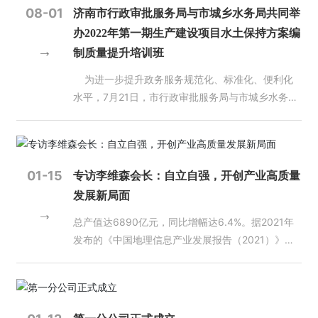
专业学位点、61个本科专业、2个本科中外合作办学
验高校50强。 学校现有在校生34262人，其中本科
两院院士4人，聘任院士12人，日本工程院外籍院士
08-01
济南市行政审批服务局与市城乡水务局共同举
项目；面向全国30个省（市、自治区）招生，全日
员
生29150人，博士、硕士研究生5112人，继续教育
1人，长江学者、国家杰青、百千万人才工程等国家
办2022年第一期生产建设项目水土保持方案编
工
制普通在校生18000余人；现有专任教师1126人，
类学生21532人。现有教职工2522人，教师中有教
级人才工程人选21人，享受国务院政府特殊津贴人
制质量提升培训班
天
其中博士366人，高级职称426人，享受国务院政府
授、副教授1259人，中国科学院院士1人，中国工程
员52人。有泰山学者优势特色学科人才团队领军人
地
特贴专家、泰山学者、省突出贡献专家、省教学名师
为进一步提升政务服务规范化、标准化、便利化
院院士2人，长江学者特聘教授1人，青年长江学者2
才2人，泰山学者攀登计划专家、特聘专家及青年专
等省级以上高层次人才21人，山东省高校黄大年式
水平，7月21日，市行政审批服务局与市城乡水务局
人，国家杰出青年科学基金获得者6人，国家优秀青
家31人，山东省有突出贡献的中青年专家18人。有
人
教师团队2个。 “实践教学基地”的建立，将有力推进
共同举办2022年第一期生产建设项目水土保持方案
年科学基金获得者3人，国家万人计划领军人才3
全国模范教师4人，全国优秀教师7人，国家教学名
才
双方在产学研方面的合作，为培养行业急需的高层次
编制质量提升培训班，各区县（功能区）行政审批服
人，国家“百千万人才工程”入选者11人，国家有突出
师1人，山东省教学名师17人。有国家级教学团队1
招
人才做出应有的贡献。
务局（相关机构）、水务部门、水土保持编制单位相
贡献的中青年专家7人，全国专业技术杰出人才1
个，国家级课程思政教学团队1个，省级教学团队8
聘
关负责人参加培训。 培训会上，市行政审批服务
人，国家级教学名师4人，其他国家级领军人才7
个。有教育部创新团队2个，山东省高校创新团队2
01-15
专访李维森会长：自立自强，开创产业高质量
局城市管理处负责人宣读了省水利厅《关于通报全省
人；“长江学者和创新团队发展计划”创新团队2个，
个，山东省高等学校青创科技计划创新团队19个、
联
发展新局面
水土保持方案质量抽查情况》，通报了各区县水土保
国家级教学团队3个；山东省“一事一议”引进顶尖人
人才引育计划创新团队11个。 “实践教学基地”的建
系
持案卷全面自查情况，并对下一步工作提出要求。随
才1人，泰山人才工程专家60余人，其中泰山学者优
立，将有力推进双方在产学研方面的合作，为培养行
总产值达6890亿元，同比增幅达6.4%。据2021年
我
后，审批和水务部门共同拟定了《生产建设项目水土
势特色学科人才团队领军人才1人，泰山学者攀登专
业急需的高层次人才做出应有的贡献。
发布的《中国地理信息产业发展报告（2021）》显
们
保持工作告知书》，明确建设单位领取水保审批决定
家5人、特聘专家21人、青年专家14人，泰山产业领
示，虽受疫情等因素影响，2020年全国地理信息产
书时，将后续的水保监测和验收缴费提前一步告知，
军人才18人。 “实践教学基地”的建立，将有力推进
业整体仍呈现出较强的活力。 近年来，地理信息产
实时一次推送，实现水保审管互动更及时、更精准、
双方在产学研方面的合作，为培养行业急需的高层次
业规模持续扩大，结构不断优化，创新能力不断增
更高效。 此次培训会，强化了水土保持审管互动
人才做出应有的贡献。
强，已成为我国数字经济的重要组成部分，地理信息