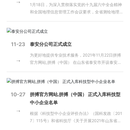
1月18日，为深入贯彻落实党的十九届六中全会精神
部门的正确指导以及全体地理信息工作者的奋力拼
和全国地理信息管理工作会议要求，全省测绘地理信
搏、共同努力下，经过 30 余年的发展，取得了长足
息工作会议以视频会议的形式召开，省自然资源厅副
进步。这两年虽然受疫情等因素影响，但产业发展仍
厅级干部赵培金出席会议并讲话。 赵培金指出，一
然取得较好的成绩。2020 年全国地理信息产业总产
年来，全省上下围绕“打基础、建制度、强监管、提
值达 6890 亿元，同比增幅达 6.4%，呈现出较强活
能力”的工作要求，坚持以改革创新为动力，以优化
力。产业规模持续扩大，结构不断优化，创新能力不
11-23
泰安分公司正式成立
地理信息的有效供给为主线，着力推动测绘地理信息
断增强，地理信息产业在服务我国经济建设、国防建
为更好地提供专业技术服务，2021年11月22日拼搏
事业高质量发展，实现了守正与创新并重、管理与服
设、社会发展和生态文明建设中发挥了重要作用，已
官方网站,拼搏（中国） 在山东省泰安市开设泰安分
务并举、支撑与保障并进。 赵培金要求，全省上下
成为我国数字经济的重要组成部分，地理信息已成为
公司，泰安分公司负责人由吕传宝同志担任。
要紧紧围绕测绘地理信息“两支撑、一提升”的工作定
重要的新型基础设施。 2021年9月，习主席在致首
位，进一步增强责任感使命感紧迫感，进一步增强工
届北斗规模应用国际峰会的贺信中指出，“当前，全
作积极性主动性创造性。一要强化使命担当，依法履
球数字化发展日益加快，时空信息、定位导航服务成
职尽责。要自觉提高政治站位，切实履行好《测绘
为重要的新型基础设施”。习主席的讲话，明确了带
10-27
拼搏官方网站,拼搏（中国） 正式入库科技型
法》等法律法规赋予的职责，做到该为必为、主动作
有时间属性的地理信息，即时空信息，以及定位导航
中小企业名单
为、善作善为，使测绘地理信息工作发挥更大作用，
服务作为重要的新型基础设施的战略性意义，为地理
作出更大贡献。二要加强统筹协调，形成工作合力。
根据《科技型中小企业评价办法》（国科发政〔201
信息产业发展指明了方向，提出了更高的要求。这极
要进一步深化纵向统筹、横向配合，将测绘地理信息
7〕115号）和省科技厅《关于开展2021年山东省科
大鼓舞了地理信息企业和所有从业人员，将指引着地
工作放在自然资源管理的全链条中整体把握，充分发
技型中小企业评价工作的通知》等文件有关规定，经
理信息产业全面高质量快速发展，进一步使产业做大