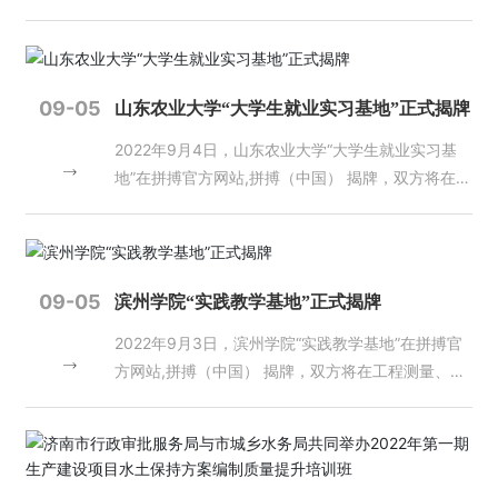
资
程、工程测量、工程建设、地理信息工程等专业领域
质
展开科研合作，并在人才培养及就业、科研项目等多
荣
方面进行深入合作。 山东科技大学在青岛、泰安、
誉
济南三地办学，总占地面积3500余亩，建筑面积13
09-05
山东农业大学“大学生就业实习基地”正式揭牌
8万平方米，固定资产总值31亿元，教学科研仪器设
主
2022年9月4日，山东农业大学“大学生就业实习基
备总值8亿元。学校设有教学单位33个，科研单位5
营
地”在拼搏官方网站,拼搏（中国） 揭牌，双方将在测
个。有博士后科研流动站9个，博士学位授权一级学
业
绘工程、工程测量、地理信息工程、大数据等专业领
科10个，硕士学位授权一级学科31个，硕士专业学
务
域展开科研合作，并在人才培养及就业、科研项目等
位类别19个，本科专业97个。有国家重点（培育）
多方面进行深入合作。 山东农业大学是农业农村部
学科1个，山东省高水平学科4个，山东省一流学科5
项
与山东省人民政府共建高校，国家林业和草原局与山
个，另有省市级重点学科19个，工程学、数学、化
目
09-05
滨州学院“实践教学基地”正式揭牌
东省人民政府共建高校，是教育部、农业农村部、国
学、材料科学、地球科学、计算机科学、环境与生态
案
2022年9月3日，滨州学院“实践教学基地”在拼搏官
家林业和草原局首批卓越农林人才教育培养计划改革
学7个学科进入ESI全球排名前1%。有省部共建国家
例
方网站,拼搏（中国） 揭牌，双方将在工程测量、工
试点高校，是山东省首批五所应用基础型特色名校之
重点实验室培育基地1个，国家地方联合工程研究中
程建设、地理信息等专业领域展开科研合作，并在人
一，是山东省高水平大学“冲一流”建设高校，是首届
心2个，国家工程实验室1个，省部级及青岛市实验
新
才培养及就业、科研项目等多方面进行深入合作。
全国文明校园。近年来，学校毕业生就业质量位居省
室(基地)和工程（技术）研究中心92个。 现有全日
闻
滨州学院是山东省人民政府直属的普通本科高校，设
动
属高校前列，深造率平均在38%以上，荣获全国毕
制本科在校生32300余人，研究生9000余人。有教
态
有19个二级学院、3个直属科研机构，拥有2个硕士
业生就业典型经验高校50强、全国创新创业典型经
职工3300余人，其中正高级职称人员360余人。有